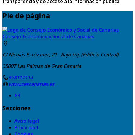
transparencia y de acceso a la información pública.
Pie de página
Consejo Económico y Social de Canarias
C/ Nicolás Estévanez, 21 - Bajo izq. (Edificio Central)
35007
Las Palmas de Gran Canaria
928117114
www.cescanarias.es
Secciones
Aviso legal
Privacidad
Cookies